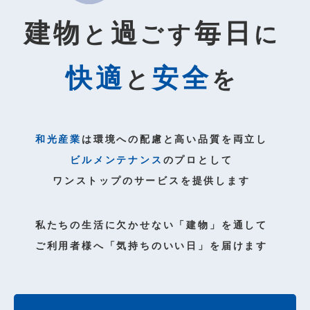
建
物
過
毎
日
と
ご
す
に
快
適
安
全
と
を
和
光
産
業
は
環
境
へ
の
配
慮
と
高
い
品
質
を
両
立
し
ビ
ル
メ
ン
テ
ナ
ン
ス
の
プ
ロ
と
し
て
ワ
ン
ス
ト
ッ
プ
の
サ
ー
ビ
ス
を
提
供
し
ま
す
私
た
ち
の
生
活
に
欠
か
せ
な
い
「
建
物
」
を
通
し
て
ご
利
用
者
様
へ
「
気
持
ち
の
い
い
日
」
を
届
け
ま
す